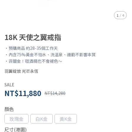
1
/
4
18K 天使之翼戒指
・預購商品 約28-35個工作天
・內含75%黃金不怕水、洗溫泉、運動不影響本質
・非鍍金！碰酒精也不會褪色～
羽翼綻放 光芒永恆
SALE
NT$11,880
NT$14,280
顏色
玫瑰金
白K金
黃K金
尺寸(港圍)