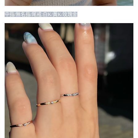
中指/無名指/尾戒:白K/黃K/玫瑰金