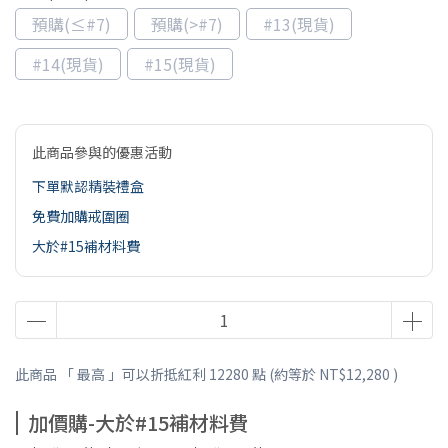
預購(≤#7)
預購(>#7)
#13(現貨)
#14(現貨)
#15(現貨)
此商品參與的優惠活動
下單默認精裝禮盒
免費加購戒圍圈
大於#15補材料費
此商品 「 最高 」可以折抵紅利
12280
點 (約等於
NT$12,280
)
加價購-大於#15補材料費