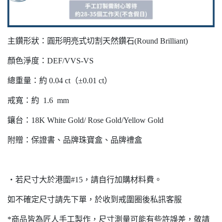
主鑽形狀：圓形明亮式切割天然鑽石(Round Brilliant)
顏色淨度：DEF/VVS-VS
總重量：約 0.04 ct（±0.01 ct）
戒寬：約 1.6 mm
鑲台：18K White Gold/ Rose Gold/Yellow Gold
附贈：保證書、品牌珠寶盒、品牌禮盒
・若尺寸大於港圍#15，請自行加購材料費。
如不確定尺寸請先下單，於收到戒圍圈後私訊客服
*商品皆為匠人手工製作，尺寸測量可能有些許誤差，敬請