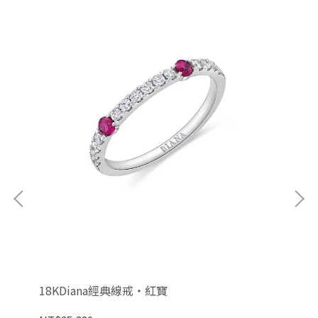
18KDiana經典線戒・紅寶
1