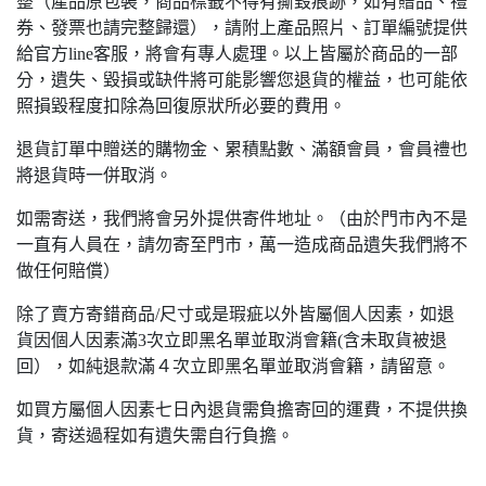
整（產品原包裝，商品標籤不得有撕毀痕跡，如有贈品、禮
券、發票也請完整歸還），請附上產品照片、訂單編號提供
給官方line客服，將會有專人處理。以上皆屬於商品的一部
分，遺失、毀損或缺件將可能影響您退貨的權益，也可能依
照損毀程度扣除為回復原狀所必要的費用。
退貨訂單中贈送的購物金、累積點數、滿額會員，會員禮也
將退貨時一併取消。
如需寄送，我們將會另外提供寄件地址。（由於門市內不是
一直有人員在，請勿寄至門市，萬一造成商品遺失我們將不
做任何賠償）
除了賣方寄錯商品/尺寸或是瑕疵以外皆屬個人因素，如退
貨因個人因素滿3次立即黑名單並取消會籍(含未取貨被退
回），如純退款滿４次立即黑名單並取消會籍，請留意。
如買方屬個人因素七日內退貨需負擔寄回的運費，不提供換
貨，寄送過程如有遺失需自行負擔。