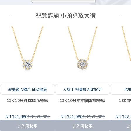
視覺詐騙 小預算放大術
絕美愛心鑽爪 仙女最愛
人氣王 視覺放大如50分
稀
18K 10分迷你捧花墜鍊
18K 10分甜甜圈盤鑽墜鍊
18K
NT$21,980
NT$26,380
NT$21,980
NT$26,380
NT$22,
加入購物車
加入購物車