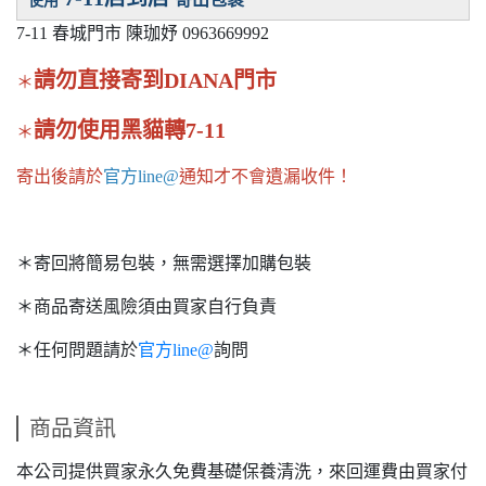
使用
7-11 春城門市 陳珈妤
0963669992
請勿直接寄到DIANA門市
＊
請勿使用黑貓轉7-11
＊
寄出後請於
官方line@
通知才不會遺漏收件！
＊寄回將簡易包裝，無需選擇加購包裝
＊商品寄送風險須由買家自行負責
＊任何問題請於
官方line@
詢問
商品資訊
本公司提供買家永久免費基礎保養清洗，來回運費由買家付