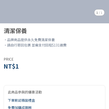
1
/
1
清潔保養
・品牌商品提供永久免費清潔保養
・請自行寄回包裹 並需支付回程$131運費
PRICE
NT$1
此商品參與的優惠活動
下單默認精裝禮盒
免費加購戒圍圈