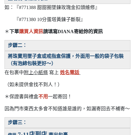
如：『#771388 甜甜圈墜鍊玫瑰金扣頭維修』
『#771380 10分蛋塔黃鍊子斷裂』
＊
下單
購買人資訊
請填寫DIANA寄給妳的資訊
步驟二：
將珠寶用墜子盒或戒指盒保護，外面用一般的袋子包裝
（有泡綿包裝更好～）
在包裹中
附上小紙條
寫上
姓名電話
（如未提供會找不到人！）
＊
保證書與禮盒
不用
一起寄回！
因為門市東西太多會不知道誰是誰的，如漏寄回去不補寄～
步驟三：
7-11店到店
寄出包裹