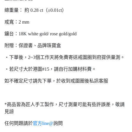
總重量： 約 0.28 ct（±0.01ct）
戒寬：2 mm
鑲台：18K white gold/ rose gold/gold
附贈：保證書、品牌珠寶盒
・下單後，2~3個工作天將免費寄送戒圍圈到府提供量測。
・若尺寸大於港圍#15，請自行加購材料費。
如不確定尺寸請先下單，於收到戒圍圈後私訊客服
*商品皆為匠人手工製作，尺寸測量可能有些許誤差，敬請
見諒
任何問題請於
官方line@
詢問