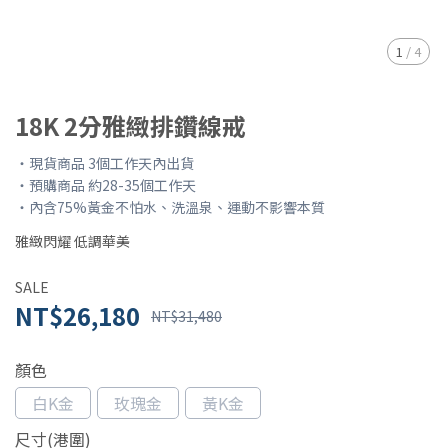
1
/
4
18K 2分雅緻排鑽線戒
・現貨商品 3個工作天內出貨
・預購商品 約28-35個工作天
・內含75%黃金不怕水、洗溫泉、運動不影響本質
雅緻閃耀 低調華美
SALE
NT$26,180
NT$31,480
顏色
白K金
玫瑰金
黃K金
尺寸(港圍)