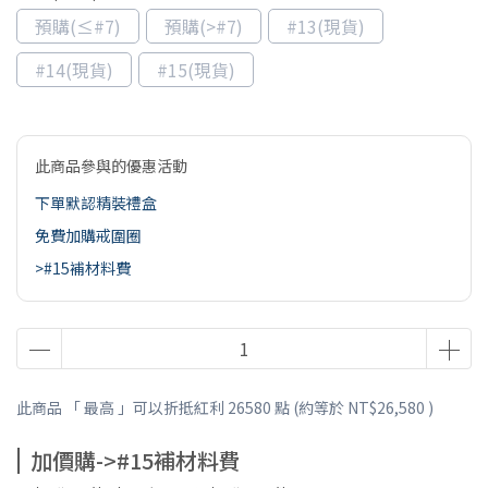
預購(≤#7)
預購(>#7)
#13(現貨)
#14(現貨)
#15(現貨)
此商品參與的優惠活動
下單默認精裝禮盒
免費加購戒圍圈
>#15補材料費
此商品 「 最高 」可以折抵紅利
26580
點 (約等於
NT$26,580
)
加價購->#15補材料費