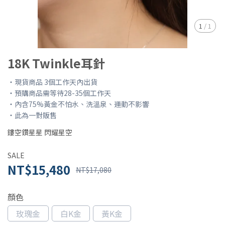
1
/
1
18K Twinkle耳針
・現貨商品 3個工作天內出貨
・預購商品需等待28-35個工作天
・內含75%黃金不怕水、洗溫泉、運動不影響
・此為一對販售
鏤空鑽星星 閃耀星空
SALE
NT$15,480
NT$17,080
顏色
玫瑰金
白K金
黃K金