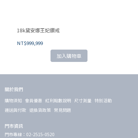
1
18k黛安娜王妃鑽戒
NT
NT$999,999
加入購物車
關於我們
購物須知
會員優惠
紅利點數說明
尺寸測量
特別活動
運送與付款
退換貨政策
常見問題
門市資訊
門市專線：02-2515-0520