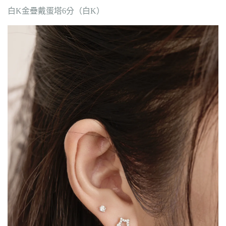
白K金疊戴蛋塔6分（白K）