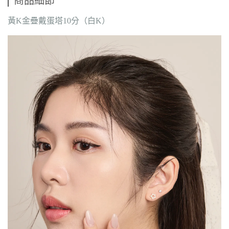
商品細節
黃K金疊戴蛋塔10分（白K）