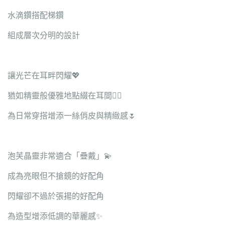
水滴鑽搭配梯鑽
組成層次分明的設計
讓光芒在耳畔閃耀💖
猶如精靈般優雅地點綴在耳間🧚‍♀️
為日常穿搭增添一絲俏皮與精緻感🌷
泡芙晶靈非常適合「疊戴」💫
成為亮眼但不搶鏡的好配角
閃耀卻不過於張揚的好配角
為造型增添低調的華麗感✨