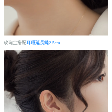
玫瑰金搭配
耳環延長鏈2.5cm