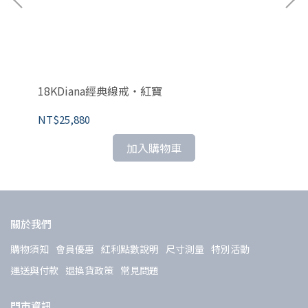
18KDiana經典線戒・紅寶
1
NT$25,880
NT
加入購物車
關於我們
購物須知
會員優惠
紅利點數說明
尺寸測量
特別活動
運送與付款
退換貨政策
常見問題
門市資訊