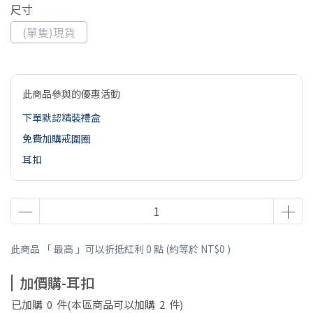
尺寸
(單隻)現貨
此商品參與的優惠活動
下單默認精裝禮盒
免費加購戒圍圈
耳扣
此商品 「 最高 」可以折抵紅利
0
點 (約等於
NT$0
)
加價購-耳扣
已加購
0
件
(本區商品可以加購
2
件)