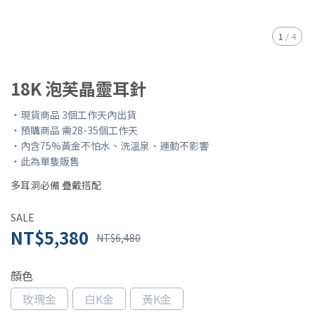
1
/
4
18K 泡芙晶靈耳針
・現貨商品 3個工作天內出貨
・預購商品 需28-35個工作天
・內含75%黃金不怕水、洗溫泉、運動不影響
・此為單隻販售
多耳洞必備 疊戴搭配
SALE
NT$5,380
NT$6,480
顏色
玫瑰金
白K金
黃K金