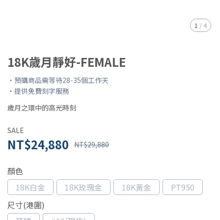
1
/
4
18K歲月靜好-FEMALE
・預購商品需等待28-35個工作天
・提供免費刻字服務
歲月之環中的高光時刻
SALE
NT$24,880
NT$29,880
顏色
18K白金
18K玫瑰金
18K黃金
PT950
尺寸(港圍)