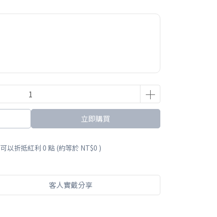
立即購買
 」可以折抵紅利
0
點 (約等於
NT$0
)
客人實戴分享